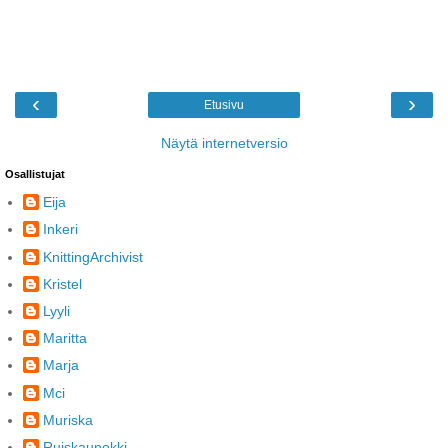
‹
›
Etusivu
Näytä internetversio
Osallistujat
Eija
Inkeri
KnittingArchivist
Kristel
Lyyli
Maritta
Marja
Mci
Muriska
Ruiskaunokki