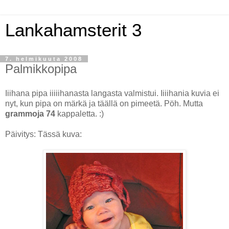
Lankahamsterit 3
7. helmikuuta 2008
Palmikkopipa
Iiihana pipa iiiiihanasta langasta valmistui. Iiiihania kuvia ei
nyt, kun pipa on märkä ja täällä on pimeetä. Pöh. Mutta
grammoja 74
kappaletta. :)
Päivitys: Tässä kuva: